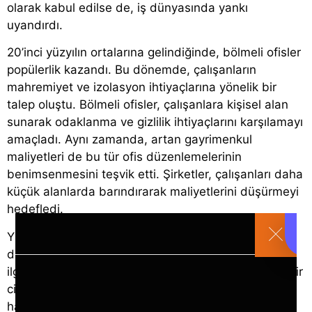
olarak kabul edilse de, iş dünyasında yankı
uyandırdı.
20’inci yüzyılın ortalarına gelindiğinde, bölmeli ofisler
popülerlik kazandı. Bu dönemde, çalışanların
mahremiyet ve izolasyon ihtiyaçlarına yönelik bir
talep oluştu. Bölmeli ofisler, çalışanlara kişisel alan
sunarak odaklanma ve gizlilik ihtiyaçlarını karşılamayı
amaçladı. Aynı zamanda, artan gayrimenkul
maliyetleri de bu tür ofis düzenlemelerinin
benimsenmesini teşvik etti. Şirketler, çalışanları daha
küçük alanlarda barındırarak maliyetlerini düşürmeyi
hedefledi.
Yirminci yüzyılın sonlarına doğru, teknoloji ve iş
dünyasındaki değişimler, açık ofis tasarımına olan
ilgiyi yeniden canlandırdı. Bilgi işçiliğinin ve taşınabilir
cihazların yaygınlaşması, çalışanların daha esnek ve
hareketli bir şekilde çalışabilmesini sağladı. Google