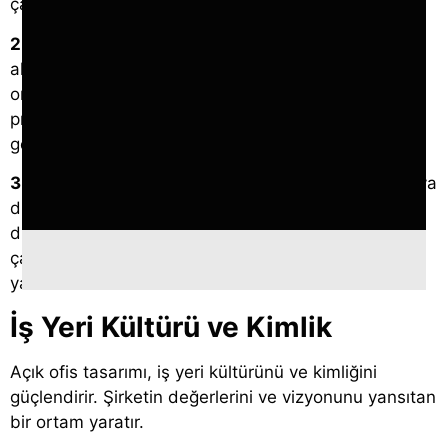
çalışanların verimliliğini artırır.
2. İnovasyon Merkezi:
Duvarların olmadığı ofis
alanları, inovasyon merkezleri oluşturmak için ideal
ortamlardır. Çalışanlar, fikirlerini paylaşmak ve
projelerini geliştirmek için rahatça bir araya
gelebilirler.
3. Mobilite:
Açık tasarım, çalışanların ofis içinde veya
dışında daha mobil olmalarına olanak tanır. Bu
durum, esnek çalışma modellerini destekler ve
çalışanların iş-yaşam dengesini sağlamalarına
yardımcı olur.
İş Yeri Kültürü ve Kimlik
Açık ofis tasarımı, iş yeri kültürünü ve kimliğini
güçlendirir. Şirketin değerlerini ve vizyonunu yansıtan
bir ortam yaratır.