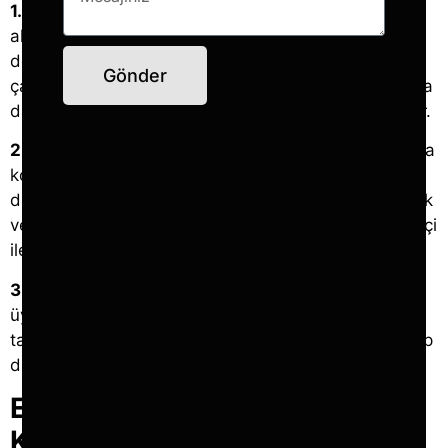
1. Yönetimle Daha Yakın İletişim:
Açık çalışma
alanları yöneticiler ve çalışanlar arasında daha
doğrudan ve açık iletişimi teşvik eder. Yönetici ve
Gönder
çalışanlar arasındaki bariyerler ortadan kalkar, bu da
daha şeffaf ve demokratik bir çalışma ortamı yaratır.
2. Bilgi Paylaşımı:
Açık ofislerde bilgi paylaşımı daha
kolaydır. Çalışanlar, birbirlerinin projeleri hakkında
daha fazla bilgi sahibi olabilir ve gerektiğinde destek
verebilir. Bu durum, bilgi akışını hızlandırır ve şirket içi
iletişimi güçlendirir.
3. Ekip Dinamiklerini Güçlendirir:
Açık ofisler, ekip
üyelerinin birbirlerinin çalışma alışkanlıklarını ve
tarzlarını daha iyi anlamalarını sağlar. Bu durum, ekip
dinamiklerini güçlendirir ve iş birliğini artırır.
Esneklik ve Adaptasyon
Kolaylığı