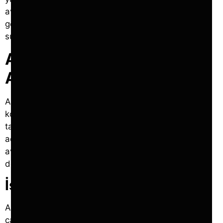
avantajlarını hem de zorluklarını ortaya koyarken,
gelecekteki ofis tasarımları için de önemli ipuçları
sunuyor.
Açık Ofis Tasarımının
Avantajları
Açık tasarım modern iş dünyasında popülerliğini
koruyan bir kavramdır. İşbirliğinden maliyet
tasarrufuna kadar birçok avantaj sunar. Aşağıda,
açık ofis tasarımının başlıca avantajları ve bu
avantajların iş yerlerine nasıl katkı sağladığı
detaylandırılmaktadır.
İşbirliğini Artırır
Açık ofislerin en önemli avantajlarından biri,
çalışanlar arasında işbirliğini teşvik etmesidir.