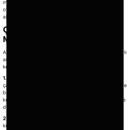
modellerine de kolayca uyum sağlar. Çalışanlar,
ofiste veya başka bir yerde çalışsalar da, aynı açık
alanı kullanarak işbirliği yapabilirler.
Çalışan Motivasyonu ve
Memnuniyeti
Açık ofisler, çalışan motivasyonunu ve memnuniyetini
artırabilir. Şeffaflık ve işbirliği ortamı, çalışanların
kendilerini daha değerli hissetmelerini sağlar.
1. Sosyal Etkileşim:
Sınırsız plana sahip iş alanları
çalışanların birbirleriyle daha fazla sosyal etkileşimde
bulunmalarını sağlar. Bu durum, çalışanların
kendilerini daha az izole hissetmelerine ve iş yerinde
daha mutlu olmalarına yardımcı olur.
2. Geri Bildirim Kültürü:
Açık ofisler, geri bildirim
kültürünü teşvik eder. Çalışanlar, performansları